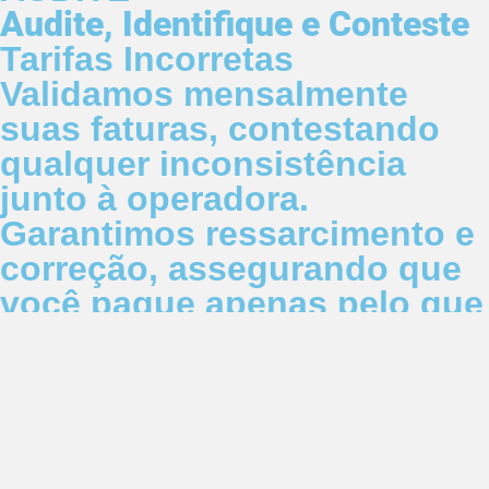
Audite, Identifique e Conteste
Tarifas Incorretas
Validamos mensalmente
suas faturas, contestando
qualquer inconsistência
junto à operadora.
Garantimos ressarcimento e
correção, assegurando que
você pague apenas pelo que
contratou.
RATEIO
Rateio Automatizado
de