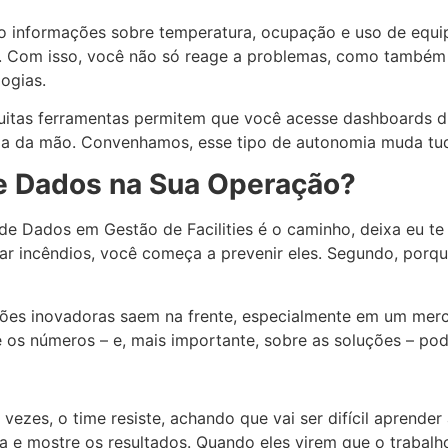
do informações sobre temperatura, ocupação e uso de equ
vos. Com isso, você não só reage a problemas, como também 
ogias.
tas ferramentas permitem que você acesse dashboards diret
lma da mão. Convenhamos, esse tipo de autonomia muda tu
de Dados na Sua Operação?
e Dados em Gestão de Facilities é o caminho, deixa eu te d
r incêndios, você começa a prevenir eles. Segundo, porq
es inovadoras saem na frente, especialmente em um mercad
os números – e, mais importante, sobre as soluções – pode
vezes, o time resiste, achando que vai ser difícil aprend
 e mostre os resultados. Quando eles virem que o trabalho